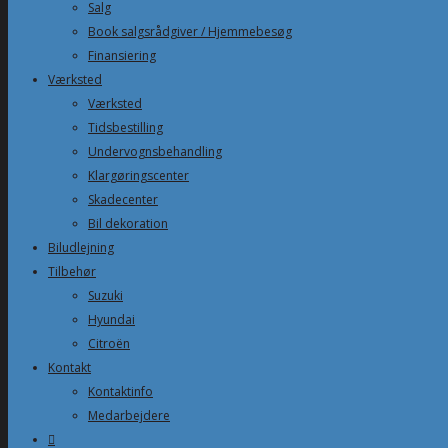
Salg
Book salgsrådgiver / Hjemmebesøg
Finansiering
Værksted
Værksted
Tidsbestilling
Undervognsbehandling
Klargøringscenter
Skadecenter
Bil dekoration
Biludlejning
Tilbehør
Suzuki
Hyundai
Citroën
Kontakt
Kontaktinfo
Medarbejdere