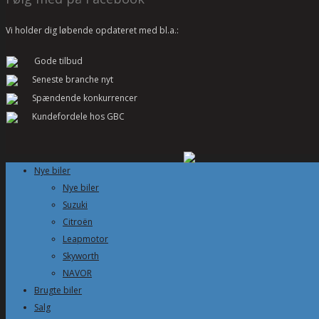
Vi holder dig løbende opdateret med bl.a.:
Gode tilbud
Seneste branche nyt
Spændende konkurrencer
Kundefordele hos GBC
Nye biler
Nye biler
Suzuki
Citroën
Leapmotor
Skyworth
NAVOR
Brugte biler
Salg