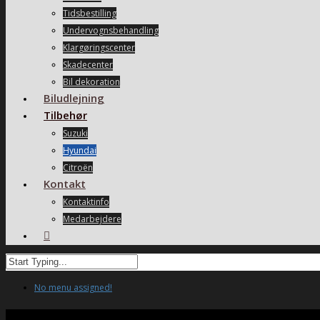
Tidsbestilling
Undervognsbehandling
Klargøringscenter
Skadecenter
Bil dekoration
Biludlejning
Tilbehør
Suzuki
Hyundai
Citroën
Kontakt
Kontaktinfo
Medarbejdere
No menu assigned!
Hyundai