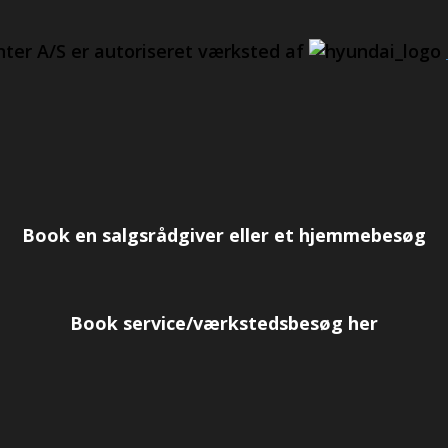
nter A/S er autoriseret værksted af
Book en salgsrådgiver eller et hjemmebesøg
Book service/værkstedsbesøg her