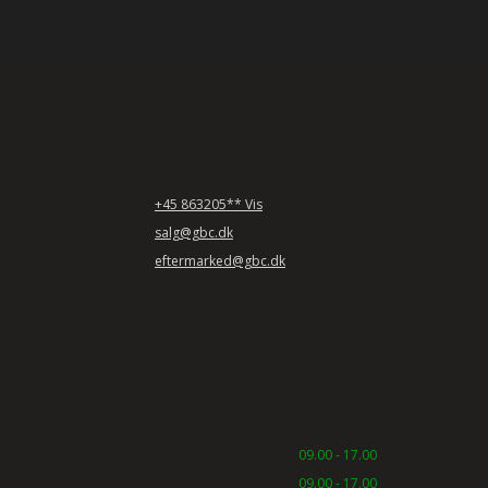
+45 863205** Vis
salg@gbc.dk
eftermarked@gbc.dk
09.00 - 17.00
09.00 - 17.00