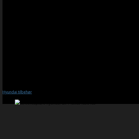
Tilbehør
Hvert eneste stykke originalt Hyundai tilbehør er
Her kan du få et hurtigt overblik over det udstyr, du kan få til vores forskell
personvogne).
Hyundai tilbehør