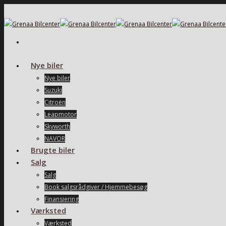
Nye biler
Nye biler
Suzuki
Citroën
Leapmotor
Skyworth
NAVOR
Brugte biler
Salg
Salg
Book salgsrådgiver / Hjemmebesøg
Finansiering
Værksted
Værksted